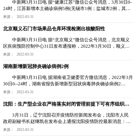
中新网3月31日电 据“健康江苏”微信公众号消息，3月30日0-
24时，江苏新增本土确诊病例5例(无锡市1例；盐城市2例，其中1
例由无症状感
来源： 2022-03-31
北京顺义石门市场果品仓库环境检测出核酸阳性
中新网3月31日电 据“北京顺义”微信公众号消息，北京顺义
区疾病预防控制中心31日发布通报称，2022年3月30日，顺义区
接外区横传信息，
来源： 2022-03-31
湖南新增新冠肺炎确诊病例2例
中新网3月31日电 据湖南省卫健委官方微信消息，2022年3月
30日0--24时，湖南省报告新增新型冠状病毒肺炎确诊病例2
例。 2022年3月30
来源： 2022-03-31
沈阳：生产型企业在严格落实封闭管理前提下可有序组织生产
3月31日，辽宁沈阳召开疫情防控新闻发布会，沈阳市人民
政府副秘书长赵继凯在发布会上通报沈阳疫情防控最新消息：对
连续7天以上未发生社
来源： 2022-03-31