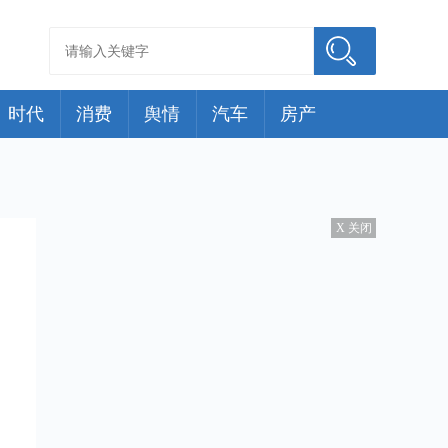
时代
消费
舆情
汽车
房产
X 关闭