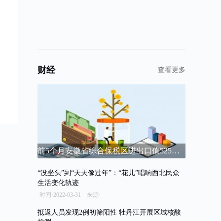
财经
查看更多
前5个月安徽省综合保税区进出口值525亿元 同比增长26.2%
“没坐头”到“天天像过年”：“花儿”唱响西北民众
生活变化轨迹
时间·2022-03-31 来源·
抵返人员发现2例初筛阳性 牡丹江开展区域核酸