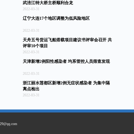
武涪江特大桥主桥顺利合龙
2022-03-31
辽宁大连17个地区调整为低风险地区
2022-03-31
天舟五号货运飞船搭载项目建议书评审会召开 共
评审10个项目
2022-03-31
天津新增2例阳性感染者 均系管控人员筛查发现
2022-03-31
浙江丽水莲都区新增2例无症状感染者 为集中隔
离点检出
2022-03-31
9@qq.com