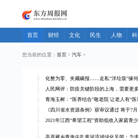
首页
财经
文化
民生
人物
科
您当前的位置：
首页
>
汽车
>
化整为零、夹藏瞒报……走私“洋垃圾”缘
人民网评：防疫关键阶段的上海，需要更
青海玉树：“医养结合”敬老院 让老人有“医
《四川省水资源条例》获审议通过 将于7月
2021年江西“希望工程”资助低收入家庭青少
高原藏乡青海尖扎黄河流域绿化见闻：力